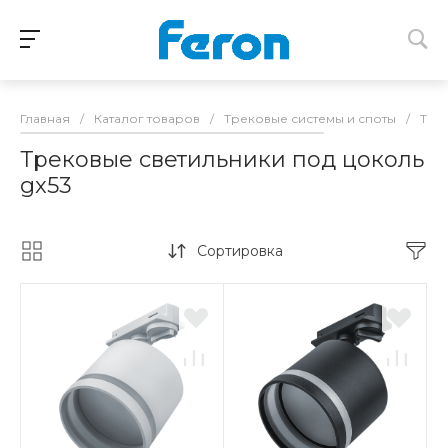
Главная
/
Каталог товаров
/
Трековые системы и споты
/
Тре
Трековые светильники под цоколь
gx53
Сортировка